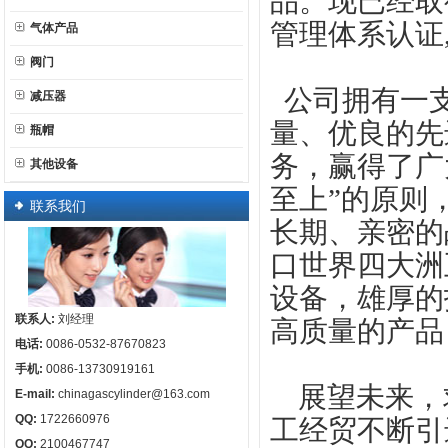
品。现已经取得I
管理体系认证
气体产品
阀门
公司拥有一支
减压器
量、优良的先
瓶帽
务，赢得了广
其他设备
至上”的原则
联系我们
长期、亲密的
口世界四大洲
设备，雄厚的
联系人:
刘经理
高质量的产品
电话:
0086-0532-87670823
手机:
0086-13730919161
展望未来，
E-mail:
chinagascylinder@163.com
QQ:
1722660976
工经贸不断引
QQ:
2100467747