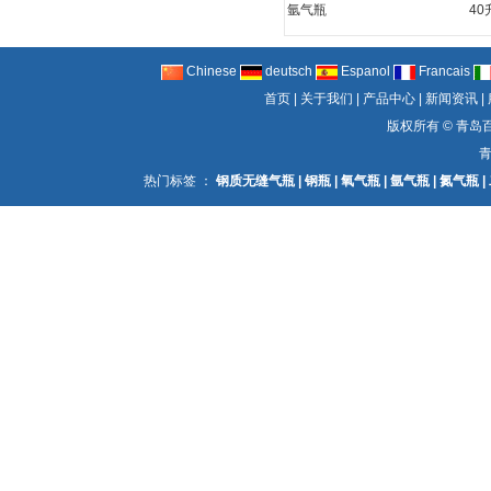
40升氮气瓶
40升氩气瓶
40升氦
Chinese
deutsch
Espanol
Francais
首页
|
关于我们
|
产品中心
|
新闻资讯
|
版权所有 ©
青岛
热门标签 ：
钢质无缝气瓶
|
钢瓶
|
氧气瓶
|
氩气瓶
|
氮气瓶
|