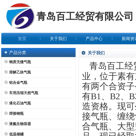
青岛百工经贸有限公司
首页
关于我们
产品中心
新闻资
产品分类
关于我们
钢质无缝气瓶
青岛百工经
溶解乙炔气瓶
业，位于素有
铝合金气瓶
有两个合资子
车用压缩天然气瓶
有B1、B2、
液化石油气瓶
造资格。现可
焊接钢瓶
接气瓶、缠绕
合气瓶、大型
液氮生物容器
低温储罐